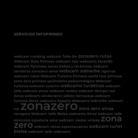
SERVICIOS INFOPIRINEO
zonazero rutas
webcam tracking
webcam Tella-Sin
Webcam Ruta Pirineos
webcam tips
webcams Saravillo
webcam Pyrenees
zonas baños y cerámicas
webcam
webcam sobrarbe
senderos
zonazero ainsa
zigarros
webcam tunel
Webcam Turismo Pirineos
world tour pirineos
zona zero pirineos
yacimiento paleontológico
Webcam
webcams turísticas
turística
webcam turismo
webcam
tella
webcam show
webcam review
webcam tiempo real
Ainsa
webcam senderismo
wikiloc benasque
webcam
zonazero
turismo Ainsa
webcams España
Webcams Sobrarbe
webcam
zona zero ainsa
sur
zaragoza
Webcam Valle Bielsa
webcams Ainsa
webcam valle
zona
pirenaico
zapateria
wine
webcam viados
whisky
zero
webcam tunel
webcam vistas espectaculares
bielsa
webcam valle
webcams