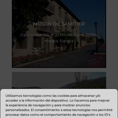
MESÓN DE SAMITIER
Calle Única, 0 S N, 22394 Mediano, 22394,
Huesca, España
Utilizamos tecnologías como las cookies para almacenar y/o
acceder a la información del dispositivo. Lo hacemos para mejorar
ALBERGUE DE SIN
la experiencia de navegación y para mostrar anuncios
personalizados. El consentimiento a estas tecnologías nos permitirá
Albergue de Sin, Sin, España
procesar datos como el comportamiento de navegación o los ID's