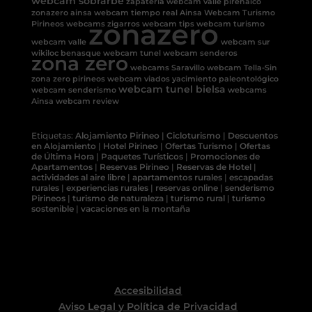
webcam sobrarbe
zapateria
webcam valle pirenaico
zonazero ainsa
webcam tiempo real Ainsa
Webcam Turismo
zonazero
Pirineos
webcams
zigarros
webcam tips
webcam turismo
webcam valle
webcam sur
wikiloc benasque
webcam tunel
webcam senderos
zona zero
webcams Saravillo
webcam Tella-Sin
zona zero pirineos
webcam viados
yacimiento paleontológico
webcam tunel bielsa
webcam senderismo
webcams
Ainsa
webcam review
Etiquetas:
Alojamiento Pirineo
|
Cicloturismo
|
Descuentos
en Alojamiento
|
Hotel Pirineo
|
Ofertas Turismo
|
Ofertas
de Última Hora
|
Paquetes Turísticos
|
Promociones de
Apartamentos
|
Reservas Pirineo
|
Reservas de Hotel
|
actividades al aire libre
|
apartamentos rurales
|
escapadas
rurales
|
experiencias rurales
|
reservas online
|
senderismo
Pirineos
|
turismo de naturaleza
|
turismo rural
|
turismo
sostenible
|
vacaciones en la montaña
Accesibilidad
Aviso Legal y Política de Privacidad