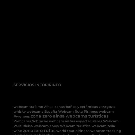
SERVICIOS INFOPIRINEO
webcam turismo Ainsa
zonas baños y cerámicas
zaragoza
whisky
webcams España
Webcam Ruta Pirineos
webcam
zona zero ainsa
webcams turísticas
Pyrenees
Webcams Sobrarbe
webcam vistas espectaculares
Webcam
Valle Bielsa
webcam show
Webcam turística
webcam tella
zonazero rutas
wine
world tour pirineos
webcam tracking