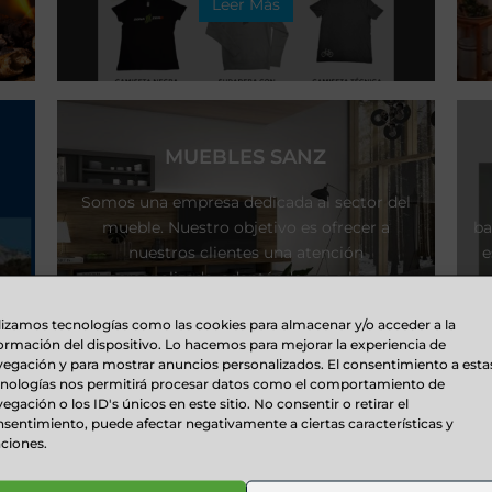
Leer Más
MUEBLES SANZ
Somos una empresa dedicada al sector del
mueble. Nuestro objetivo es ofrecer a
ba
nuestros clientes una atención
e
personalizada, adaptándonos a las ...
Leer Más
lizamos tecnologías como las cookies para almacenar y/o acceder a la
ormación del dispositivo. Lo hacemos para mejorar la experiencia de
egación y para mostrar anuncios personalizados. El consentimiento a esta
cnologías nos permitirá procesar datos como el comportamiento de
egación o los ID's únicos en este sitio. No consentir o retirar el
sentimiento, puede afectar negativamente a ciertas características y
ciones.
COMERCIAL CAMPODARVE