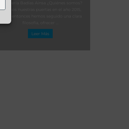
Carnicería Badías Ainsa ¿Quiénes somos?
Abrimos nuestras puertas en el año 2015,
desde entonces hemos seguido una clara
filosofía, ofrecer ...
Leer Más