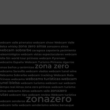
webcam valle pirenaico
webcam show
Webcam Valle
zona zero ainsa
Bielsa
whisky
zonazero ainsa
webcam sobrarbe
zaragoza
zapateria
yacimiento
paleontológico
webcam vistas espectaculares
webcam
ella-Sin
world tour pirineos
webcam Pyrenees
webcams España
Webcam Turismo Pirineos
zigarros
zona zero
zonas baños y cerámicas
webcams Saravillo
webcam viados
webcam tunel
wine
Webcams Sobrarbe
webcam tracking
Webcam Ruta
webcams turísticas
webcam
Pirineos
webcams
tunel bielsa
webcam turismo
webcam sur
webcam
tiempo real Ainsa
zona zero pirineos
webcam turismo
zonazero
Ainsa
webcams Ainsa
webcam valle
rutas
zonazero
webcam tips
webcam review
Webcam turística
webcam senderos
webcam tella
webcam senderismo
wikiloc benasque