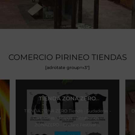
COMERCIO PIRINEO TIENDAS
[adrotate group=»3″]
TIENDA ZONA ZERO
TIENDA ZONA ZERO Tienda - Sudaderas -
D
...
Camisetas - Mapas - Accesorios -
ZONAZERO - Enduro Festival ...