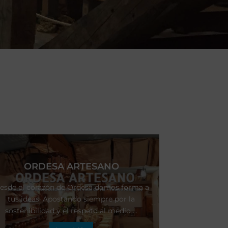
ORDESA ARTESANO
esde el corazón de Ordesa damos forma a
tus ideas. Apostando siempre por la
sostenibilidad y el respeto al medio ...