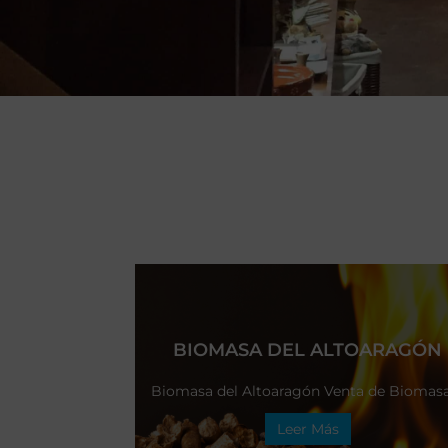
BIOMASA DEL ALTOARAGÓN
Biomasa del Altoaragón Venta de Biomasa 
Leer Más