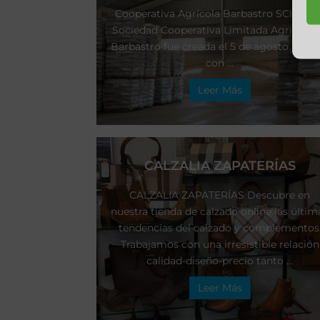
Cooperativa Agrícola Barbastro SCLAB L
Sociedad Cooperativa Limitada Agrícola 
Barbastro fue creada el 5 de agosto de 19
con ...
Leer Más
CALZALIA ZAPATERÍAS
CALZALIA ZAPATERÍAS Descubre en
nuestra tienda de calzado online las últim
tendencias del calzado y complementos
Trabajamos con una irresistible relación
calidad-diseño-precio tanto ...
Leer Más