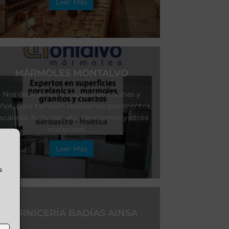
Leer Más
MÁRMOLES MONTALVO
Nos dedicamos a trabajos en cocinas y
ños, pero también realizamos pavimentos,
scaleras, fachadas, etc. de mármol y otros
materiales. ...
Leer Más
s
CARNICERÍA BADÍAS AINSA