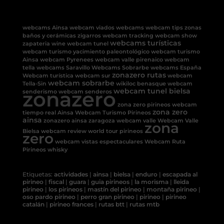
webcams Ainsa
webcam viados
webcams
webcam tips
zonas
baños y cerámicas
zigarros
webcam tracking
webcam show
webcams turísticas
zapateria
wine
webcam tunel
webcam turismo
yacimiento paleontológico
webcam turismo
Ainsa
webcam Pyrenees
webcam valle pirenaico
webcam
tella
webcams Saravillo
Webcams Sobrarbe
webcams España
zonazero rutas
Webcam turística
webcam sur
webcam
webcam sobrarbe
Tella-Sin
wikiloc benasque
webcam
zonazero
webcam tunel bielsa
senderismo
webcam senderos
zona zero pirineos
webcam
zona zero
tiempo real Ainsa
Webcam Turismo Pirineos
ainsa
zonazero ainsa
zaragoza
webcam valle
Webcam Valle
zona
Bielsa
webcam review
world tour pirineos
zero
webcam vistas espectaculares
Webcam Ruta
Pirineos
whisky
Etiquetas:
actividades
|
ainsa
|
bielsa
|
enduro
|
escapada al
pirineo
|
fiscal
|
guara
|
guia pirineos
|
la morisma
|
lleida
pirineo
|
los pirineos
|
mastín del pirineo
|
montaña pirineo
|
oso pardo pirineo
|
perro gran pirineo
|
pirineo
|
pirineo
catalán
|
pirineo frances
|
rutas btt
|
rutas mtb