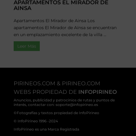
APARTAMENTOS EL MIRADOR DE
AINSA
Apartamentos El Mirador de Ainsa Los
apartamentos El Mirador de Aínsa se encuentran
en un emplazamiento excelente de la villa ...
Leer Más
PIRINEOS.COM & PIRINEO.COM
WEBS PROPIEDAD DE
INFOPIRINEO
Anuncios, publicidad y patrocinios de rutas y puntos de
interés, contactar con: soporte@infopirineo.es
©Fotografías y textos propiedad de InfoPirineo
© InfoPirineo 1996 -2024
InfoPirineo es una Marca Registrada