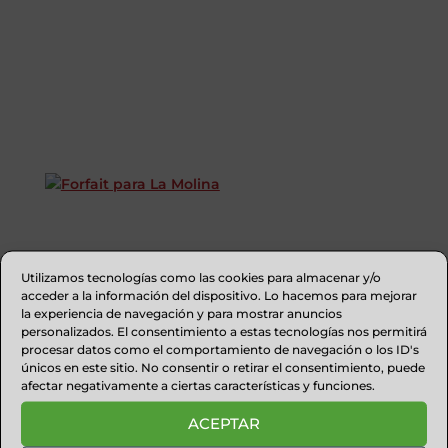
Utilizamos tecnologías como las cookies para almacenar y/o
acceder a la información del dispositivo. Lo hacemos para mejorar
la experiencia de navegación y para mostrar anuncios
personalizados. El consentimiento a estas tecnologías nos permitirá
procesar datos como el comportamiento de navegación o los ID's
únicos en este sitio. No consentir o retirar el consentimiento, puede
afectar negativamente a ciertas características y funciones.
ACEPTAR