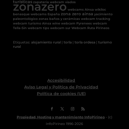
turísticas
zonazero
zapateria
webcam viados
webcams Ainsa
wikiloc
zona zero ainsa
benasque
webcams España
yacimiento
paleontológico
zonas baños y cerámicas
webcam tracking
webcam turismo Ainsa
wine
webcam Pyrenees
webcam
Tella-Sin
webcam tips
webcam sur
Webcam Ruta Pirineos
Etiquetas:
alojamiento rural
|
torla
|
torla ordesa
|
turismo
rural
Accesibilidad
Aviso Legal y Política de Privacidad
Política de cookies (UE)
Propiedad, Hosting y mantenimiento InfoPirineo
- (c)
InfoPirineo 1996-2026