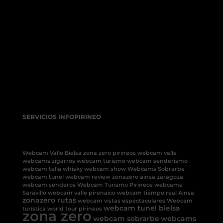
SERVICIOS INFOPIRINEO
Webcam Valle Bielsa
zona zero pirineos
webcam valle
webcams
zigarros
webcam turismo
webcam senderismo
webcam tella
whisky
webcam show
Webcams Sobrarbe
webcam tunel
webcam review
zonazero ainsa
zaragoza
webcam senderos
Webcam Turismo Pirineos
webcams
Saravillo
webcam valle pirenaico
webcam tiempo real Ainsa
zonazero rutas
webcam vistas espectaculares
Webcam
webcam tunel bielsa
turística
world tour pirineos
zona zero
webcam sobrarbe
webcams