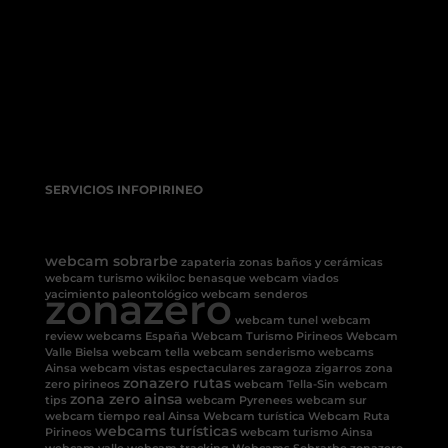
SERVICIOS INFOPIRINEO
webcam sobrarbe
zapateria
zonas baños y cerámicas
webcam turismo
wikiloc benasque
webcam viados
zonazero
yacimiento paleontológico
webcam senderos
webcam tunel
webcam
review
webcams España
Webcam Turismo Pirineos
Webcam
Valle Bielsa
webcam tella
webcam senderismo
webcams
Ainsa
webcam vistas espectaculares
zaragoza
zigarros
zona
zonazero rutas
zero pirineos
webcam Tella-Sin
webcam
zona zero ainsa
tips
webcam Pyrenees
webcam sur
webcam tiempo real Ainsa
Webcam turística
Webcam Ruta
webcams turísticas
Pirineos
webcam turismo Ainsa