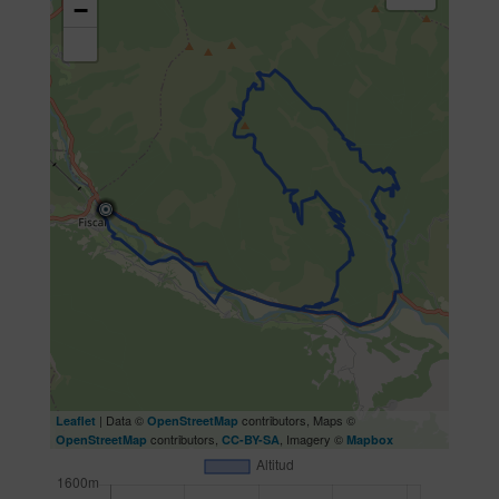
−
| Data ©
contributors, Maps ©
Leaflet
OpenStreetMap
contributors,
, Imagery ©
OpenStreetMap
CC-BY-SA
Mapbox