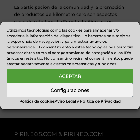
La participación de la comunidad y la promoción
de productos de kilómetro cero son aspectos
clave de esta feria. La Ferieta de Aínsa es un
ejemplo de cómo la tradición y la modernidad
Utilizamos tecnologías como las cookies para almacenar y/o
pueden coexistir, promoviendo la sostenibilidad
acceder a la información del dispositivo. Lo hacemos para mejorar
la experiencia de navegación y para mostrar anuncios
y el desarrollo local. No te pierdas la próxima
personalizados. El consentimiento a estas tecnologías nos permitirá
edición de este evento que une a la comunidad y
procesar datos como el comportamiento de navegación o los ID's
celebra lo mejor de la región.
únicos en este sitio. No consentir o retirar el consentimiento, puede
afectar negativamente a ciertas características y funciones.
Lee la noticia completa en
ACEPTAR
https://villadeainsa.com/la-ferieta-de-ainsa-
concluye-una-edicion-con-el-ganado-como-eje-
Configuraciones
central-y-gran-protagonista-de-todas-las-
actividades/
Política de cookies
Aviso Legal y Política de Privacidad
PIRINEOS.COM & PIRINEO.COM