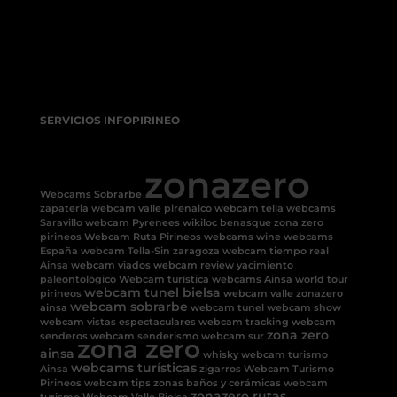
SERVICIOS INFOPIRINEO
zonazero
Webcams Sobrarbe
zapateria
webcam valle pirenaico
webcam tella
webcams
Saravillo
webcam Pyrenees
wikiloc benasque
zona zero
pirineos
Webcam Ruta Pirineos
webcams
wine
webcams
España
webcam Tella-Sin
zaragoza
webcam tiempo real
Ainsa
webcam viados
webcam review
yacimiento
paleontológico
Webcam turística
webcams Ainsa
world tour
webcam tunel bielsa
pirineos
webcam valle
zonazero
webcam sobrarbe
ainsa
webcam tunel
webcam show
webcam vistas espectaculares
webcam tracking
webcam
zona zero
senderos
webcam senderismo
webcam sur
zona zero
ainsa
whisky
webcam turismo
webcams turísticas
Ainsa
zigarros
Webcam Turismo
Pirineos
webcam tips
zonas baños y cerámicas
webcam
zonazero rutas