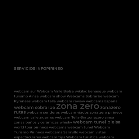
SERVICIOS INFOPIRINEO
webcam sur
Webcam Valle Bielsa
wikiloc benasque
webcam
turismo Ainsa
webcam show
Webcams Sobrarbe
webcam
Pyrenees
webcam tella
webcam review
webcams España
zona zero
webcam sobrarbe
zonazero
rutas
webcam senderos
webcam viados
zona zero pirineos
webcam valle
zigarros
webcam Tella-Sin
zonazero ainsa
webcam tunel bielsa
zonas baños y cerámicas
whisky
world tour pirineos
webcams
webcam tunel
Webcam
Turismo Pirineos
webcams Saravillo
webcam vistas
espectaculares
webcam tips
Webcam turística
webcam