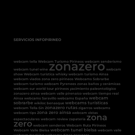
SERVICIOS INFOPIRINEO
zonazero
webcam tella
Webcam Turismo Pirineos
webcam senderismo
webcam tunel
wine
webcam
show
Webcam turística
whisky
webcam turismo Ainsa
webcam viados
zona zero pirineos
Webcams Sobrarbe
webcam turismo
webcam Pyrenees
zonas baños y cerámicas
webcam sur
world tour pirineos
yacimiento paleontológico
zonazero ainsa
webcam valle pirenaico
webcam tiempo real
webcam
Ainsa
webcams Saravillo
webcams España
sobrarbe
webcams turísticas
wikiloc benasque
zonazero rutas
webcam Tella-Sin
zigarros
webcams
zona zero ainsa
webcam tips
webcam vistas
zona
espectaculares
webcam review
zapateria
zero
webcam senderos
Webcam Ruta Pirineos
webcam tunel bielsa
Webcam Valle Bielsa
webcam valle