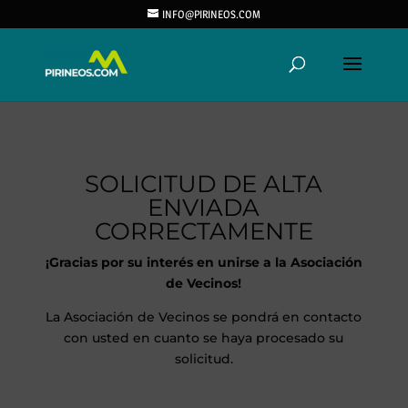
INFO@PIRINEOS.COM
SOLICITUD DE ALTA
ENVIADA
CORRECTAMENTE
¡Gracias por su interés en unirse a la Asociación
de Vecinos!
La Asociación de Vecinos se pondrá en contacto
con usted en cuanto se haya procesado su
solicitud.