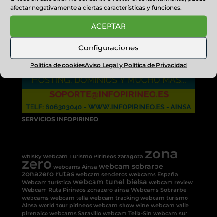
afectar negativamente a ciertas características y funciones.
ACEPTAR
Configuraciones
Política de cookies
Aviso Legal y Política de Privacidad
SERVICIOS INFOPIRINEO
zona
whisky
Webcam Turismo Pirineos
zaragoza
zero
webcam sobrarbe
webcams Ainsa
zonazero rutas
webcam senderos
webcams España
webcam tunel bielsa
Webcam turística
webcam review
Webcam Ruta Pirineos
zonazero ainsa
Webcams Sobrarbe
webcams
webcam tella
webcam tracking
webcam turismo
Ainsa
world tour pirineos
webcam show
wine
webcam valle
pirenaico
webcams Saravillo
webcam Tella-Sin
webcam sur