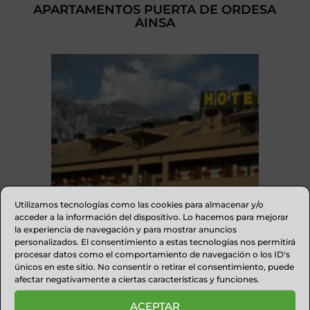
APARTAMENTOS PUERTA DE ORDESA
AINSA
Utilizamos tecnologías como las cookies para almacenar y/o
acceder a la información del dispositivo. Lo hacemos para mejorar
la experiencia de navegación y para mostrar anuncios
personalizados. El consentimiento a estas tecnologías nos permitirá
procesar datos como el comportamiento de navegación o los ID's
únicos en este sitio. No consentir o retirar el consentimiento, puede
HOTEL TURMO DE LABUERDA
afectar negativamente a ciertas características y funciones.
ACEPTAR