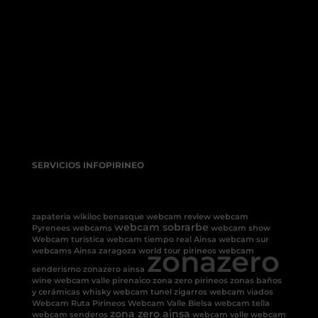
SERVICIOS INFOPIRINEO
zapateria
wikiloc benasque
webcam review
webcam
webcam sobrarbe
Pyrenees
webcams
webcam show
Webcam turística
webcam tiempo real Ainsa
webcam sur
zonazero
webcams Ainsa
zaragoza
world tour pirineos
webcam
senderismo
zonazero ainsa
wine
webcam valle pirenaico
zona zero pirineos
zonas baños
y cerámicas
whisky
webcam tunel
zigarros
webcam viados
Webcam Ruta Pirineos
Webcam Valle Bielsa
webcam tella
zona zero ainsa
webcam senderos
webcam valle
webcam