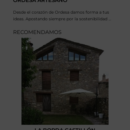
ORDESA ARTESANO
Desde el corazón de Ordesa damos forma a tus
ideas. Apostando siempre por la sostenibilidad ...
RECOMENDAMOS