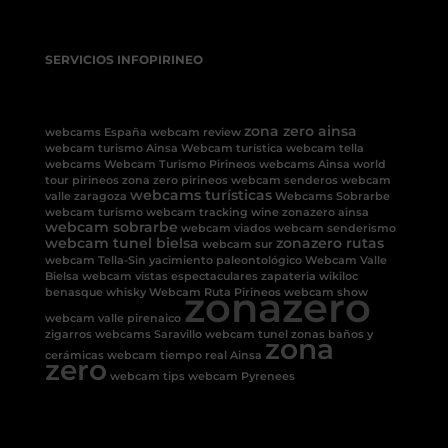
SERVICIOS INFOPIRINEO
zona zero ainsa
webcams España
webcam review
webcam turismo Ainsa
Webcam turística
webcam tella
webcams
Webcam Turismo Pirineos
webcams Ainsa
world
tour pirineos
zona zero pirineos
webcam senderos
webcam
webcams turísticas
valle
zaragoza
Webcams Sobrarbe
webcam turismo
webcam tracking
wine
zonazero ainsa
webcam sobrarbe
webcam viados
webcam senderismo
webcam tunel bielsa
zonazero rutas
webcam sur
webcam Tella-Sin
yacimiento paleontológico
Webcam Valle
Bielsa
webcam vistas espectaculares
zapateria
wikiloc
zonazero
benasque
whisky
Webcam Ruta Pirineos
webcam show
webcam valle pirenaico
zigarros
webcams Saravillo
webcam tunel
zonas baños y
zona
cerámicas
webcam tiempo real Ainsa
zero
webcam tips
webcam Pyrenees