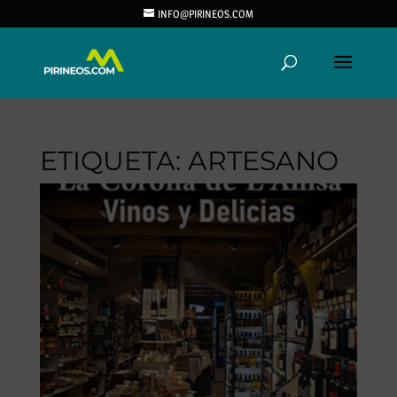
INFO@PIRINEOS.COM
ETIQUETA:
ARTESANO