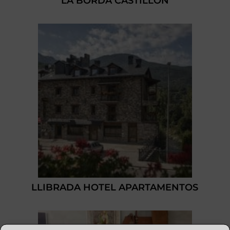
LA BORDA CASTILLÓN
LLIBRADA HOTEL APARTAMENTOS