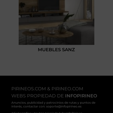
MUEBLES SANZ
PIRINEOS.COM & PIRINEO.COM
WEBS PROPIEDAD DE
INFOPIRINEO
Anuncios, publicidad y patrocinios de rutas y puntos de
interés, contactar con: soporte@infopirineo.es