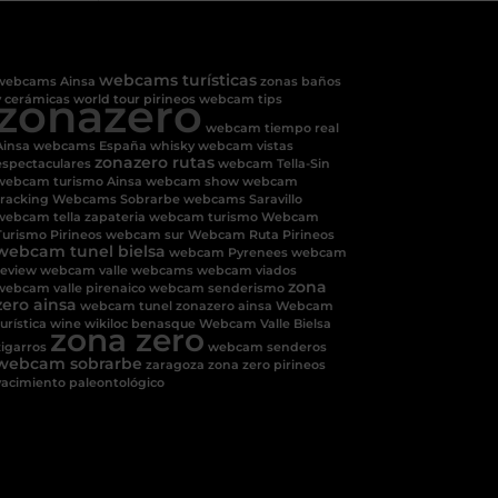
webcams turísticas
webcams Ainsa
zonas baños
zonazero
y cerámicas
world tour pirineos
webcam tips
webcam tiempo real
Ainsa
webcams España
whisky
webcam vistas
zonazero rutas
espectaculares
webcam Tella-Sin
webcam turismo Ainsa
webcam show
webcam
tracking
Webcams Sobrarbe
webcams Saravillo
webcam tella
zapateria
webcam turismo
Webcam
Turismo Pirineos
webcam sur
Webcam Ruta Pirineos
webcam tunel bielsa
webcam Pyrenees
webcam
review
webcam valle
webcams
webcam viados
zona
webcam valle pirenaico
webcam senderismo
zero ainsa
webcam tunel
zonazero ainsa
Webcam
urística
wine
wikiloc benasque
Webcam Valle Bielsa
zona zero
zigarros
webcam senderos
webcam sobrarbe
zaragoza
zona zero pirineos
yacimiento paleontológico