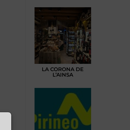
LA CORONA DE
L’AINSA