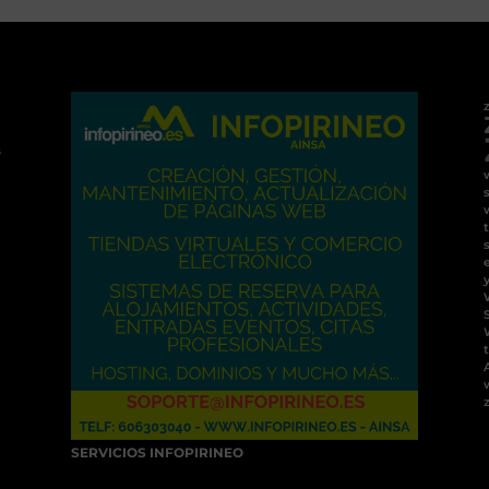
s
t
S
t
SERVICIOS INFOPIRINEO