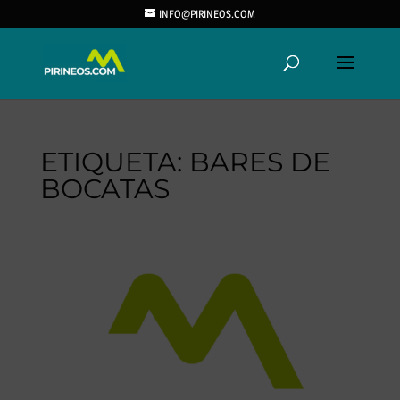
INFO@PIRINEOS.COM
ETIQUETA:
BARES DE
BOCATAS