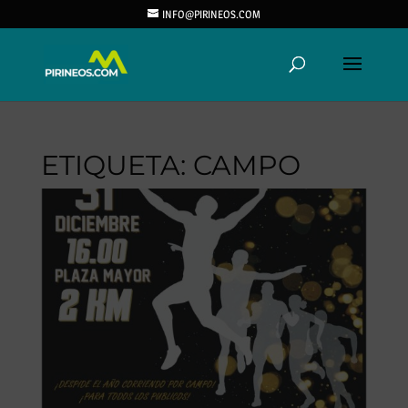
INFO@PIRINEOS.COM
ETIQUETA:
CAMPO