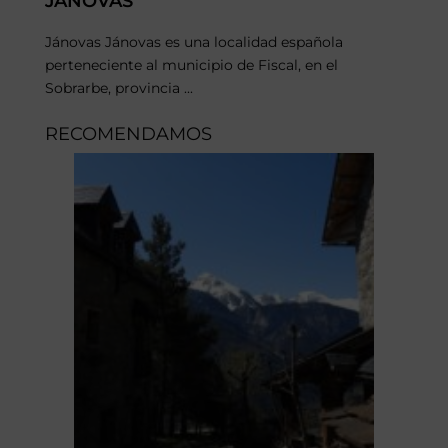
JÁNOVAS
Jánovas Jánovas es una localidad española
perteneciente al municipio de Fiscal, en el
Sobrarbe, provincia ...
RECOMENDAMOS