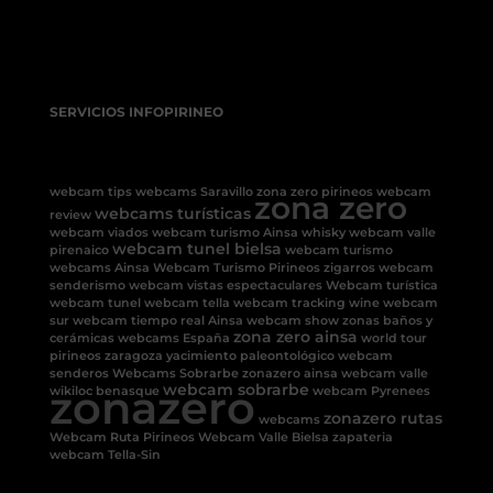
SERVICIOS INFOPIRINEO
webcam tips
webcams Saravillo
zona zero pirineos
webcam
zona zero
webcams turísticas
review
webcam viados
webcam turismo Ainsa
whisky
webcam valle
webcam tunel bielsa
pirenaico
webcam turismo
webcams Ainsa
Webcam Turismo Pirineos
zigarros
webcam
senderismo
webcam vistas espectaculares
Webcam turística
webcam tunel
webcam tella
webcam tracking
wine
webcam
sur
webcam tiempo real Ainsa
webcam show
zonas baños y
zona zero ainsa
cerámicas
webcams España
world tour
pirineos
zaragoza
yacimiento paleontológico
webcam
senderos
Webcams Sobrarbe
zonazero ainsa
webcam valle
zonazero
webcam sobrarbe
wikiloc benasque
webcam Pyrenees
zonazero rutas
webcams
Webcam Ruta Pirineos
Webcam Valle Bielsa
zapateria
webcam Tella-Sin