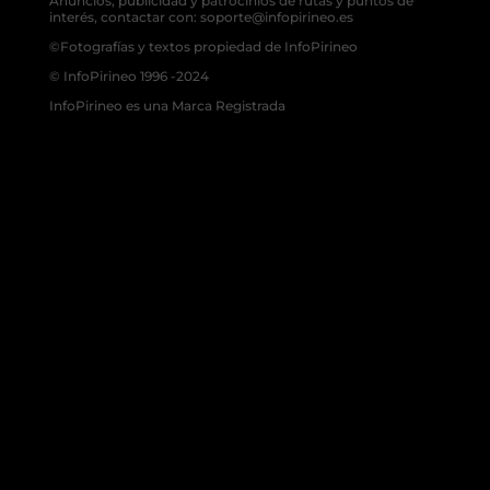
Anuncios, publicidad y patrocinios de rutas y puntos de
interés, contactar con: soporte@infopirineo.es
©Fotografías y textos propiedad de InfoPirineo
© InfoPirineo 1996 -2024
InfoPirineo es una Marca Registrada