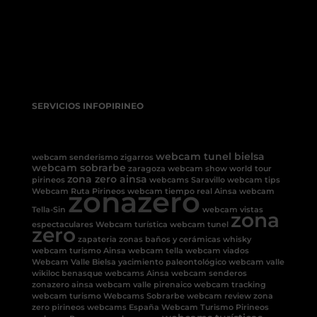
SERVICIOS INFOPIRINEO
webcam tunel bielsa
webcam senderismo
zigarros
webcam sobrarbe
zaragoza
webcam show
world tour
zona zero ainsa
pirineos
webcams Saravillo
webcam tips
zonazero
Webcam Ruta Pirineos
webcam tiempo real Ainsa
webcam
Tella-Sin
webcam vistas
zona
espectaculares
Webcam turística
webcam tunel
zero
zapateria
zonas baños y cerámicas
whisky
webcam turismo Ainsa
webcam tella
webcam viados
Webcam Valle Bielsa
yacimiento paleontológico
webcam valle
wikiloc benasque
webcams Ainsa
webcam senderos
zonazero ainsa
webcam valle pirenaico
webcam tracking
webcam turismo
Webcams Sobrarbe
webcam review
zona
zero pirineos
webcams España
Webcam Turismo Pirineos