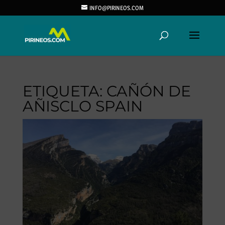
INFO@PIRINEOS.COM
ETIQUETA:
CAÑÓN DE
AÑISCLO SPAIN