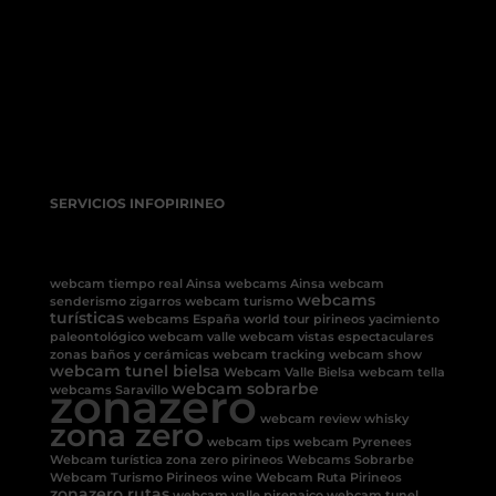
SERVICIOS INFOPIRINEO
webcam tiempo real Ainsa
webcams Ainsa
webcam
webcams
senderismo
zigarros
webcam turismo
turísticas
webcams España
world tour pirineos
yacimiento
paleontológico
webcam valle
webcam vistas espectaculares
zonas baños y cerámicas
webcam tracking
webcam show
webcam tunel bielsa
Webcam Valle Bielsa
webcam tella
zonazero
webcam sobrarbe
webcams Saravillo
webcam review
whisky
zona zero
webcam tips
webcam Pyrenees
Webcam turística
zona zero pirineos
Webcams Sobrarbe
Webcam Turismo Pirineos
wine
Webcam Ruta Pirineos
zonazero rutas
webcam valle pirenaico
webcam tunel