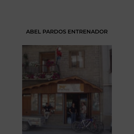
ABEL PARDOS ENTRENADOR