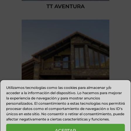
TT AVENTURA
Utilizamos tecnologías como las cookies para almacenar y/o
acceder a la información del dispositivo. Lo hacemos para mejorar
la experiencia de navegación y para mostrar anuncios
personalizados. El consentimiento a estas tecnologías nos permitirá
procesar datos como el comportamiento de navegación o los ID's
CASA TURISMO RURAL LA CASA DEL
únicos en este sitio. No consentir o retirar el consentimiento, puede
PLANO
afectar negativamente a ciertas características y funciones.
ACEPTAR