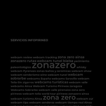
SERVICIOS INFOPIRINEO
zona zero ainsa
webcam review
webcam tracking
zonazero rutas
zonazero
webcam tunel bielsa
yacimiento
paleontológico
whisky
webcam Pyrenees
zonas baños y cerámicas
webcam show
webcam
webcam senderismo
wine
webcam tunel
sobrarbe
webcams España
webcams Saravillo
webcam
webcams turísticas
Tella-Sin
zigarros
webcam valle
webcams Ainsa
Webcam Turismo Pirineos
zaragoza
Webcams Sobrarbe
webcam valle pirenaico
zona zero
pirineos
webcam tella
world tour pirineos
zonazero ainsa
zona zero
webcam turismo Ainsa
webcam sur
webcam tips
webcam senderos
webcam tiempo real Ainsa