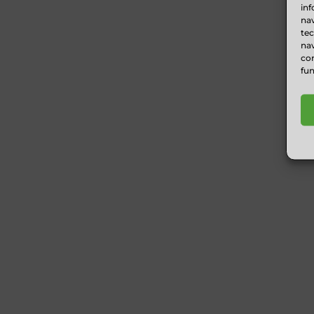
inf
nav
te
nav
con
fun