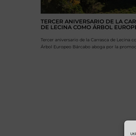
TERCER ANIVERSARIO DE LA CA
DE LECINA COMO ÁRBOL EUROP
Tercer aniversario de la Carrasca de Lecina 
Árbol Europeo Bárcabo aboga por la promoci
Uti