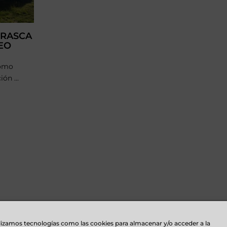
RRASCA
EO
como
ón ...
lizamos tecnologías como las cookies para almacenar y/o acceder a la