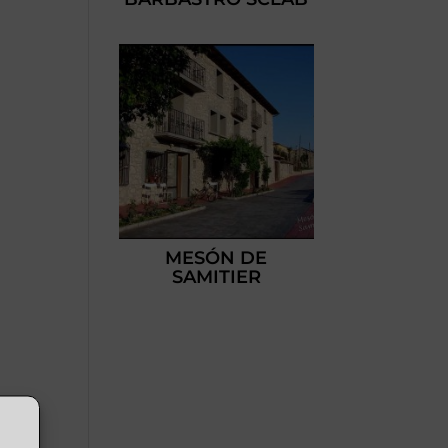
MESÓN DE
SAMITIER