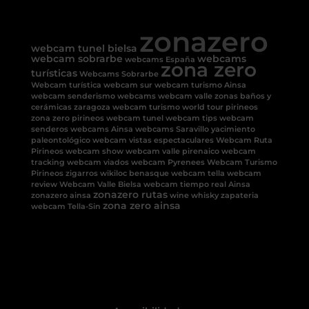
zonazero
webcam tunel bielsa
webcam sobrarbe
webcams
webcams España
zona zero
turísticas
Webcams Sobrarbe
Webcam turística
webcam sur
webcam turismo Ainsa
webcam senderismo
webcams
webcam valle
zonas baños y
cerámicas
zaragoza
webcam turismo
world tour pirineos
zona zero pirineos
webcam tunel
webcam tips
webcam
senderos
webcams Ainsa
webcams Saravillo
yacimiento
paleontológico
webcam vistas espectaculares
Webcam Ruta
Pirineos
webcam show
webcam valle pirenaico
webcam
tracking
webcam viados
webcam Pyrenees
Webcam Turismo
Pirineos
zigarros
wikiloc benasque
webcam tella
webcam
review
Webcam Valle Bielsa
webcam tiempo real Ainsa
zonazero rutas
zonazero ainsa
wine
whisky
zapateria
zona zero ainsa
webcam Tella-Sin