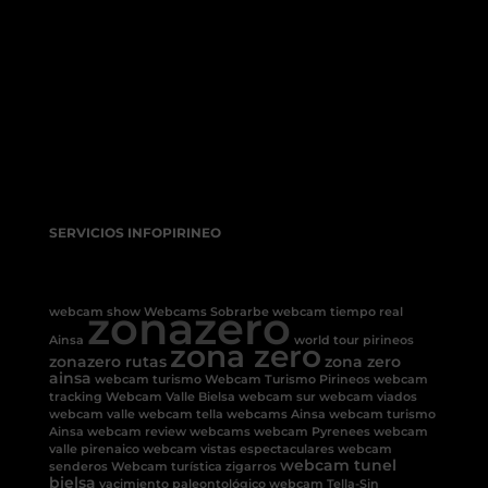
SERVICIOS INFOPIRINEO
zonazero
webcam show
Webcams Sobrarbe
webcam tiempo real
Ainsa
world tour pirineos
zona zero
zonazero rutas
zona zero
ainsa
webcam turismo
Webcam Turismo Pirineos
webcam
tracking
Webcam Valle Bielsa
webcam sur
webcam viados
webcam valle
webcam tella
webcams Ainsa
webcam turismo
Ainsa
webcam review
webcams
webcam Pyrenees
webcam
valle pirenaico
webcam vistas espectaculares
webcam
webcam tunel
senderos
Webcam turística
zigarros
bielsa
yacimiento paleontológico
webcam Tella-Sin