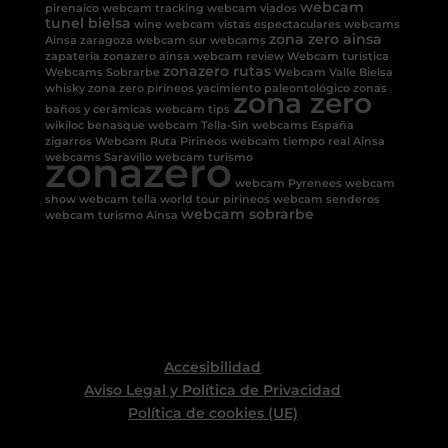
webcam
pirenaico
webcam tracking
webcam viados
tunel bielsa
wine
webcam vistas espectaculares
webcams
zona zero ainsa
Ainsa
zaragoza
webcam sur
webcams
zapateria
zonazero ainsa
webcam review
Webcam turística
zonazero rutas
Webcams Sobrarbe
Webcam Valle Bielsa
whisky
zona zero pirineos
yacimiento paleontológico
zonas
zona zero
baños y cerámicas
webcam tips
wikiloc benasque
webcam Tella-Sin
webcams España
zigarros
Webcam Ruta Pirineos
webcam tiempo real Ainsa
zonazero
webcams Saravillo
webcam turismo
webcam Pyrenees
webcam
show
webcam tella
world tour pirineos
webcam senderos
webcam sobrarbe
webcam turismo Ainsa
Accesibilidad
Aviso Legal y Política de Privacidad
Política de cookies (UE)