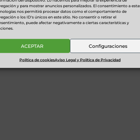
ormación del dispositivo. Lo hacemos para mejorar la experiencia de
egación y para mostrar anuncios personalizados. El consentimiento a esta
cnologías nos permitirá procesar datos como el comportamiento de
egación o los ID's únicos en este sitio. No consentir o retirar el
sentimiento, puede afectar negativamente a ciertas características y
ciones.
ACEPTAR
Configuraciones
Política de cookies
Aviso Legal y Política de Privacidad