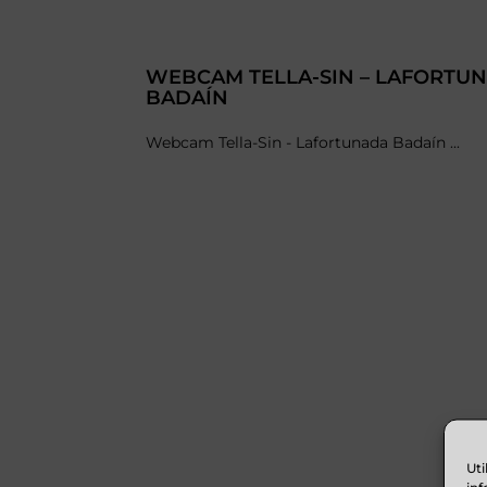
WEBCAM TELLA-SIN – LAFORTU
BADAÍN
Webcam Tella-Sin - Lafortunada Badaín ...
Uti