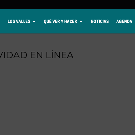
LOS VALLES
QUÉ VER Y HACER
NOTICIAS
AGENDA
VIDAD EN LÍNEA