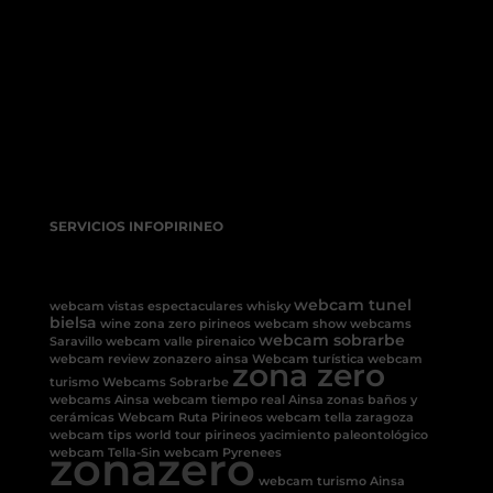
SERVICIOS INFOPIRINEO
webcam tunel
webcam vistas espectaculares
whisky
bielsa
wine
zona zero pirineos
webcam show
webcams
webcam sobrarbe
Saravillo
webcam valle pirenaico
webcam review
zonazero ainsa
Webcam turística
webcam
zona zero
turismo
Webcams Sobrarbe
webcams Ainsa
webcam tiempo real Ainsa
zonas baños y
cerámicas
Webcam Ruta Pirineos
webcam tella
zaragoza
webcam tips
world tour pirineos
yacimiento paleontológico
zonazero
webcam Tella-Sin
webcam Pyrenees
webcam turismo Ainsa