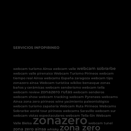
SERVICIOS INFOPIRINEO
webcam sobrarbe
webcam turismo Ainsa
webcam valle
webcam valle pirenaico
Webcam Turismo Pirineos
webcam
tiempo real Ainsa
webcams España
zaragoza
webcam tips
zonazero ainsa
Webcam turística
wikiloc benasque
zonas
baños y cerámicas
webcam senderismo
webcam tella
zonazero rutas
webcam review
webcam senderos
webcam show
webcam tracking
webcam Pyrenees
webcams
Ainsa
zona zero pirineos
wine
yacimiento paleontológico
webcam turismo
zapateria
Webcam Ruta Pirineos
Webcams
Sobrarbe
world tour pirineos
webcams Saravillo
webcam sur
zonazero
webcam vistas espectaculares
webcam Tella-Sin
Webcam
Valle Bielsa
webcam tunel
zona zero
zona zero ainsa
whisky