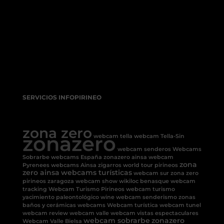
SERVICIOS INFOPIRINEO
zona zero
zonazero
webcam tella
webcam Tella-Sin
webcam senderos
Webcams
Sobrarbe
webcams España
zonazero ainsa
webcam
zona
Pyrenees
webcams Ainsa
zigarros
world tour pirineos
zero ainsa
webcams turísticas
webcam sur
zona zero
pirineos
zaragoza
webcam show
wikiloc benasque
webcam
tracking
Webcam Turismo Pirineos
webcam turismo
yacimiento paleontológico
wine
webcam senderismo
zonas
baños y cerámicas
webcams
Webcam turística
webcam tunel
webcam review
webcam valle
webcam vistas espectaculares
webcam sobrarbe
zonazero
Webcam Valle Bielsa