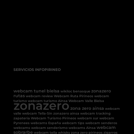
SERVICIOS INFOPIRINEO
webcam tunel bielsa
zonazero
wikiloc benasque
rutas
webcam review
Webcam Ruta Pirineos
webcam
zonazero
turismo
webcam turismo Ainsa
Webcam Valle Bielsa
zona zero ainsa
webcam
valle
webcam Tella-Sin
zonazero ainsa
webcam tracking
zapateria
Webcam Turismo Pirineos
webcam sur
webcam
Pyrenees
webcams España
webcam tips
webcam senderos
webcam
webcams
webcam senderismo
webcams Ainsa
sobrarbe
webcam tella
whisky
zona zero pirineos
zigarros