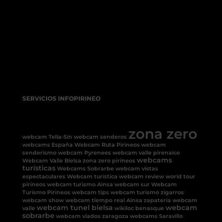
SERVICIOS INFOPIRINEO
zona zero
webcam Tella-Sin
webcam senderos
webcams España
Webcam Ruta Pirineos
webcam
senderismo
webcam Pyrenees
webcam valle pirenaico
webcams
Webcam Valle Bielsa
zona zero pirineos
turísticas
Webcams Sobrarbe
webcam vistas
espectaculares
Webcam turística
webcam review
world tour
pirineos
webcam turismo Ainsa
webcam sur
Webcam
Turismo Pirineos
webcam tips
webcam turismo
zigarros
webcam show
webcam tiempo real Ainsa
zapateria
webcam
webcam tunel bielsa
webcam
valle
wikiloc benasque
sobrarbe
webcam viados
zaragoza
webcams Saravillo