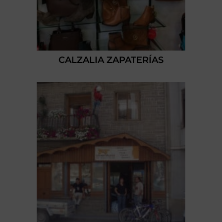
CALZALIA ZAPATERÍAS