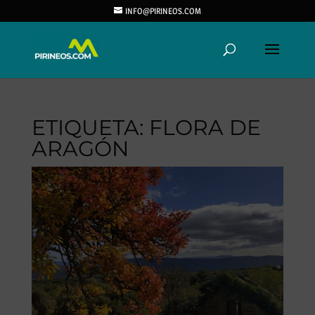
INFO@PIRINEOS.COM
ETIQUETA:
FLORA DE
ARAGÓN