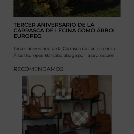
TERCER ANIVERSARIO DE LA
CARRASCA DE LECINA COMO ÁRBOL
EUROPEO
Tercer aniversario de la Carrasca de Lecina como
Árbol Europeo Bárcabo aboga por la promoción ...
RECOMENDAMOS