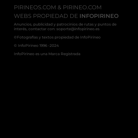
PIRINEOS.COM & PIRINEO.COM
WEBS PROPIEDAD DE
INFOPIRINEO
Anuncios, publicidad y patrocinios de rutas y puntos de
interés, contactar con: soporte@infopirineo.es
©Fotografías y textos propiedad de InfoPirineo
© InfoPirineo 1996 -2024
InfoPirineo es una Marca Registrada