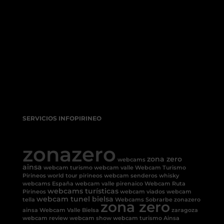
SERVICIOS INFOPIRINEO
zonazero
zona zero
webcams
ainsa
webcam turismo
webcam valle
Webcam Turismo
Pirineos
world tour pirineos
webcam senderos
whisky
webcams España
webcam valle pirenaico
Webcam Ruta
webcams turísticas
Pirineos
webcam viados
webcam
webcam tunel bielsa
tella
Webcams Sobrarbe
zonazero
zona zero
ainsa
Webcam Valle Bielsa
zaragoza
webcam review
webcam show
webcam turismo Ainsa