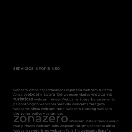
SERVICIOS INFOPIRINEO
webcam vistas espectaculares
zapateria
webcam turismo
webcam sobrarbe
webcams
Ainsa
webcam viados
turísticas
webcam review
Webcams Sobrarbe
yacimiento
paleontológico
webcams Saravillo
webcams
zaragoza
webcams Ainsa
webcam tunel
webcam tracking
webcam
zonazero
tips
zonas baños y cerámicas
Webcam Ruta Pirineos
world
tour pirineos
webcam tella
webcam turismo
zonazero ainsa
webcam senderismo
webcam Tella-Sin
webcams España