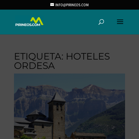
INFO@PIRINEOS.COM
ETIQUETA:
HOTELES
ORDESA