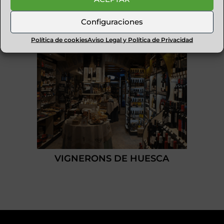
Configuraciones
Política de cookies
Aviso Legal y Política de Privacidad
VIGNERONS DE HUESCA