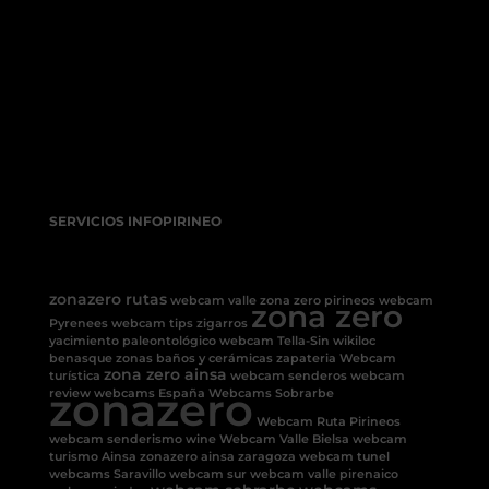
SERVICIOS INFOPIRINEO
zonazero rutas
webcam valle
zona zero pirineos
webcam
zona zero
Pyrenees
webcam tips
zigarros
yacimiento paleontológico
webcam Tella-Sin
wikiloc
benasque
zonas baños y cerámicas
zapateria
Webcam
zona zero ainsa
turística
webcam senderos
webcam
zonazero
review
webcams España
Webcams Sobrarbe
Webcam Ruta Pirineos
webcam senderismo
wine
Webcam Valle Bielsa
webcam
turismo Ainsa
zonazero ainsa
zaragoza
webcam tunel
webcams Saravillo
webcam sur
webcam valle pirenaico