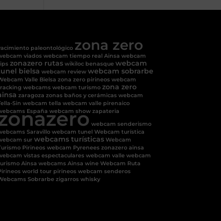
zona zero
yacimiento paleontológico
webcam viados
webcam tiempo real Ainsa
webcam
zonazero rutas
webcam
tips
wikiloc benasque
tunel bielsa
webcam sobrarbe
webcam review
Webcam Valle Bielsa
zona zero pirineos
webcam
zona zero
tracking
webcams
webcam turismo
ainsa
zaragoza
zonas baños y cerámicas
webcam
ella-Sin
webcam tella
webcam valle pirenaico
zonazero
webcams España
webcam show
zapateria
webcam senderismo
webcams Saravillo
webcam tunel
Webcam turística
webcams turísticas
webcam sur
Webcam
Turismo Pirineos
webcam Pyrenees
zonazero ainsa
webcam vistas espectaculares
webcam valle
webcam
turismo Ainsa
webcams Ainsa
wine
Webcam Ruta
Pirineos
world tour pirineos
webcam senderos
Webcams Sobrarbe
zigarros
whisky