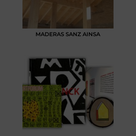
MADERAS SANZ AINSA