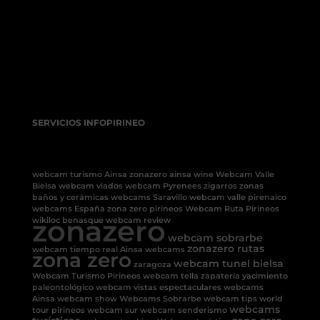
SERVICIOS INFOPIRINEO
webcam turismo Ainsa
zonazero ainsa
wine
Webcam Valle
Bielsa
webcam viados
webcam Pyrenees
zigarros
zonas
baños y cerámicas
webcams Saravillo
webcam valle pirenaico
webcams España
zona zero pirineos
Webcam Ruta Pirineos
zonazero
wikiloc benasque
webcam review
webcam sobrarbe
zonazero rutas
webcam tiempo real Ainsa
webcams
zona zero
webcam tunel bielsa
zaragoza
Webcam Turismo Pirineos
webcam tella
zapateria
yacimiento
paleontológico
webcam vistas espectaculares
webcams
Ainsa
webcam show
Webcams Sobrarbe
webcam tips
world
webcams
tour pirineos
webcam sur
webcam senderismo