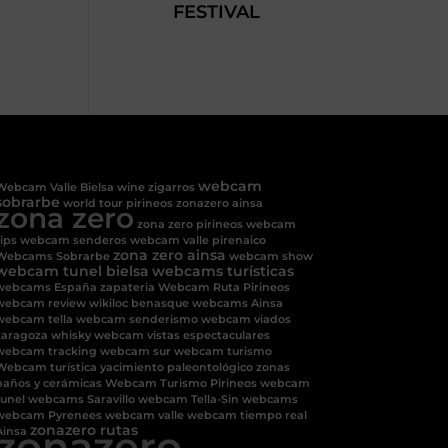
FESTIVAL
webcam
Webcam Valle Bielsa
wine
zigarros
sobrarbe
world tour pirineos
zonazero ainsa
zona zero
zona zero pirineos
webcam
tips
webcam senderos
webcam valle pirenaico
zona zero ainsa
Webcams Sobrarbe
webcam show
webcam tunel bielsa
webcams turísticas
webcams España
zapateria
Webcam Ruta Pirineos
webcam review
wikiloc benasque
webcams Ainsa
webcam tella
webcam senderismo
webcam viados
zaragoza
whisky
webcam vistas espectaculares
webcam tracking
webcam sur
webcam turismo
Webcam turística
yacimiento paleontológico
zonas
baños y cerámicas
Webcam Turismo Pirineos
webcam
tunel
webcams Saravillo
webcam Tella-Sin
webcams
webcam Pyrenees
webcam valle
webcam tiempo real
zonazero
zonazero rutas
Ainsa