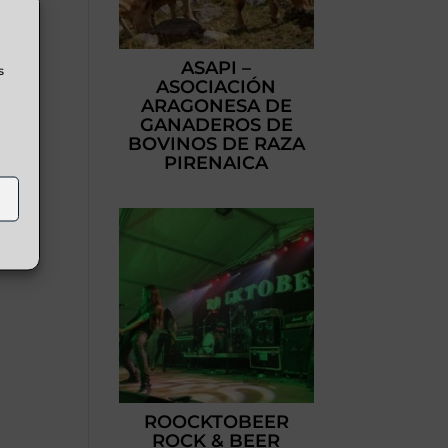
ASAPI –
s
ASOCIACIÓN
ARAGONESA DE
GANADEROS DE
BOVINOS DE RAZA
PIRENAICA
ROOCKTOBEER
ROCK & BEER