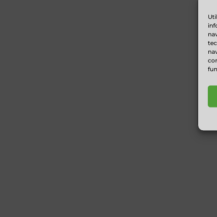
Uti
inf
nav
te
nav
con
fun