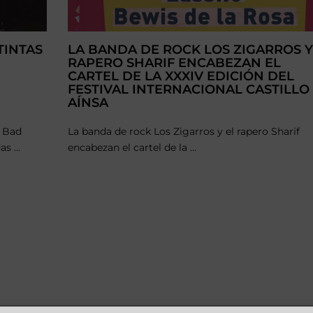
TINTAS
LA BANDA DE ROCK LOS ZIGARROS Y
RAPERO SHARIF ENCABEZAN EL
CARTEL DE LA XXXIV EDICIÓN DEL
FESTIVAL INTERNACIONAL CASTILLO
AÍNSA
+ Bad
La banda de rock Los Zigarros y el rapero Sharif
s ...
encabezan el cartel de la ...