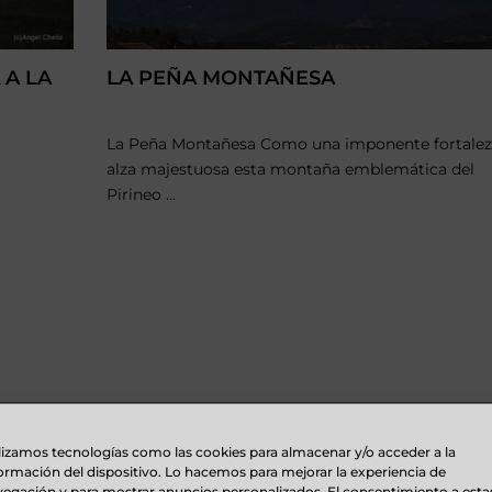
 A LA
LA PEÑA MONTAÑESA
La Peña Montañesa Como una imponente fortalez
alza majestuosa esta montaña emblemática del
Pirineo ...
lizamos tecnologías como las cookies para almacenar y/o acceder a la
ormación del dispositivo. Lo hacemos para mejorar la experiencia de
egación y para mostrar anuncios personalizados. El consentimiento a esta