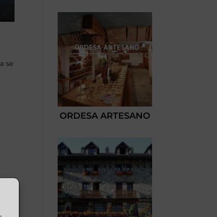
a se
ORDESA ARTESANO
s