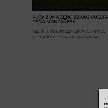
RUTA ZONA ZERO ZZ-002 VUELTA
PEÑA MONTAÑESA
Ruta Zona Zero ZZ-002 VUELTA A LA PEÑA
MONTAÑESA Un gran reto para el biker ...
Uti
inf
nav