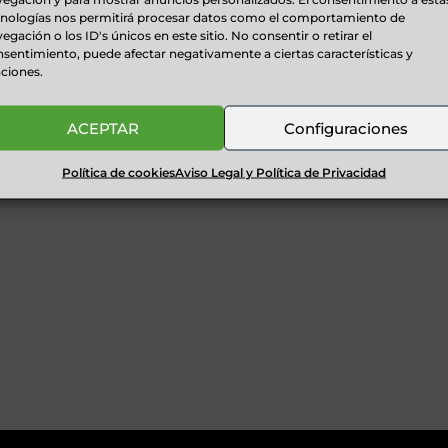
cnologías nos permitirá procesar datos como el comportamiento de
egación o los ID's únicos en este sitio. No consentir o retirar el
sentimiento, puede afectar negativamente a ciertas características y
ciones.
ACEPTAR
Configuraciones
Política de cookies
Aviso Legal y Política de Privacidad