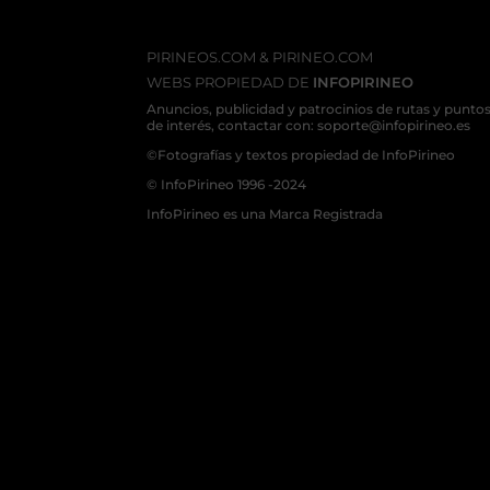
PIRINEOS.COM & PIRINEO.COM
WEBS PROPIEDAD DE
INFOPIRINEO
Anuncios, publicidad y patrocinios de rutas y punto
de interés, contactar con: soporte@infopirineo.es
©Fotografías y textos propiedad de InfoPirineo
© InfoPirineo 1996 -2024
InfoPirineo es una Marca Registrada