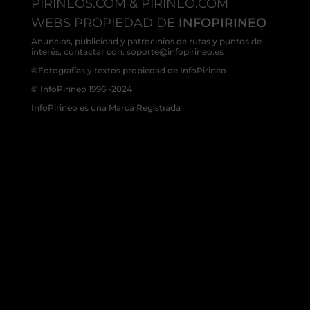
PIRINEOS.COM & PIRINEO.COM
WEBS PROPIEDAD DE
INFOPIRINEO
Anuncios, publicidad y patrocinios de rutas y puntos de
interés, contactar con: soporte@infopirineo.es
©Fotografías y textos propiedad de InfoPirineo
© InfoPirineo 1996 -2024
InfoPirineo es una Marca Registrada