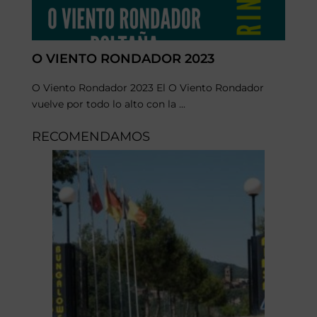
O VIENTO RONDADOR 2023
O Viento Rondador 2023 El O Viento Rondador
vuelve por todo lo alto con la ...
RECOMENDAMOS