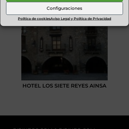
Configuraciones
Política de cookies
Aviso Legal y Política de Privacidad
HOTEL LOS SIETE REYES AINSA