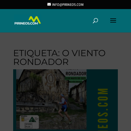
INFO@PIRINEOS.COM
ETIQUETA:
O VIENTO
RONDADOR