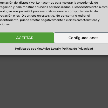
ormación del dispositivo. Lo hacemos para mejorar la experiencia de
egación y para mostrar anuncios personalizados. El consentimiento a esta
cnologías nos permitirá procesar datos como el comportamiento de
egación o los ID's únicos en este sitio. No consentir o retirar el
sentimiento, puede afectar negativamente a ciertas características y
ciones.
ACEPTAR
Configuraciones
Política de cookies
Aviso Legal y Política de Privacidad