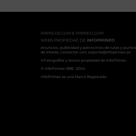
PIRINEOS.COM & PIRINEO.COM
WEBS PROPIEDAD DE
INFOPIRINEO
Anuncios, publicidad y patrocinios de rutas y punto
de interés, contactar con: soporte@infopirineo.es
©Fotografías y textos propiedad de InfoPirineo
© InfoPirineo 1996 -2024
InfoPirineo es una Marca Registrada