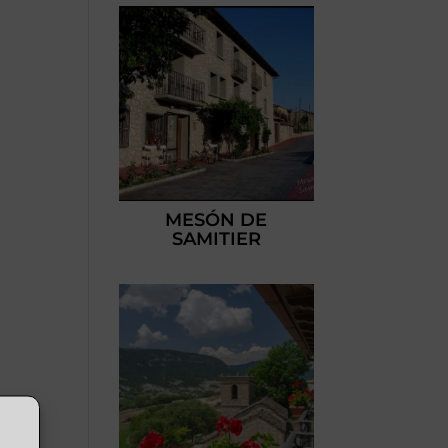
MESÓN DE
SAMITIER