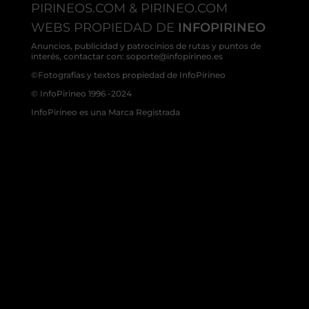
PIRINEOS.COM & PIRINEO.COM
WEBS PROPIEDAD DE
INFOPIRINEO
Anuncios, publicidad y patrocinios de rutas y puntos de
interés, contactar con: soporte@infopirineo.es
©Fotografías y textos propiedad de InfoPirineo
© InfoPirineo 1996 -2024
InfoPirineo es una Marca Registrada