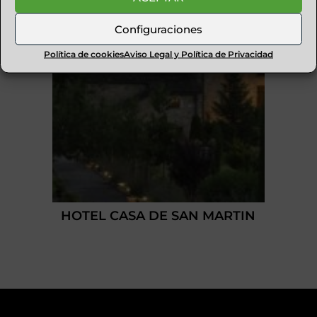
Configuraciones
Política de cookies
Aviso Legal y Política de Privacidad
HOTEL CASA DE SAN MARTIN