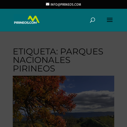
INFO@PIRINEOS.COM
ETIQUETA:
PARQUES
NACIONALES
PIRINEOS