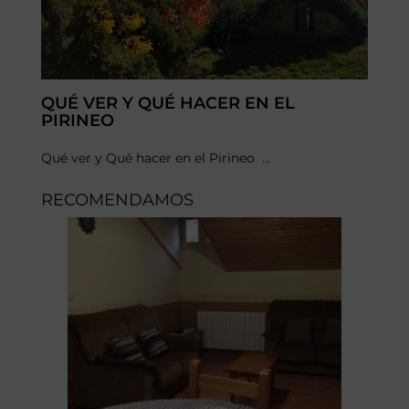
QUÉ VER Y QUÉ HACER EN EL
PIRINEO
Qué ver y Qué hacer en el Pirineo ...
RECOMENDAMOS