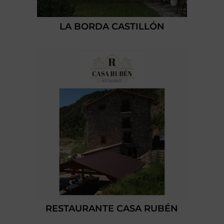
LA BORDA CASTILLÓN
RESTAURANTE CASA RUBÉN