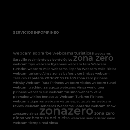
SERVICIOS INFOPIRINEO
webcam sobrarbe
webcams turísticas
webcams
zona zero
Saravillo
yacimiento paleontológico
webcam tips
webcam Pyrenees
webcam tella
Webcam
turística
webcam valle
webcams España
Webcam Valle Bielsa
webcam turismo Ainsa
zonas baños y cerámicas
webcam
zonazero rutas
Tella-Sin
zapateria
zona zero pirineos
whisky
Webcam Ruta Pirineos
webcam viados
webcam tunel
webcam tracking
zaragoza
webcams Ainsa
world tour
pirineos
webcam sur
webcam turismo
webcam valle
pirenaico
wikiloc benasque
Webcam Turismo Pirineos
webcams
zigarros
webcam vistas espectaculares
webcam
zonazero
review
webcam senderos
Webcams Sobrarbe
webcam show
zona zero
zonazero ainsa
ainsa
webcam tunel bielsa
webcam senderismo
wine
webcam tiempo real Ainsa