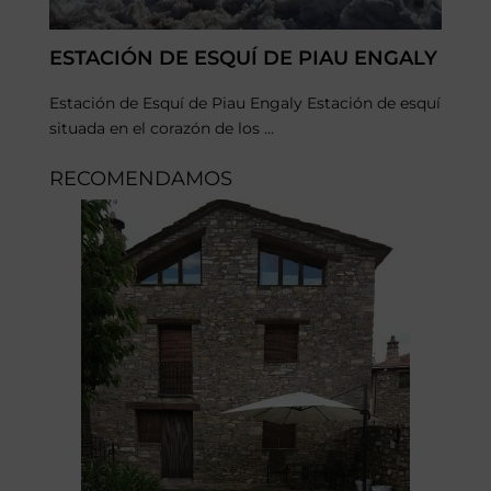
ESTACIÓN DE ESQUÍ DE PIAU ENGALY
Estación de Esquí de Piau Engaly Estación de esquí
situada en el corazón de los ...
RECOMENDAMOS