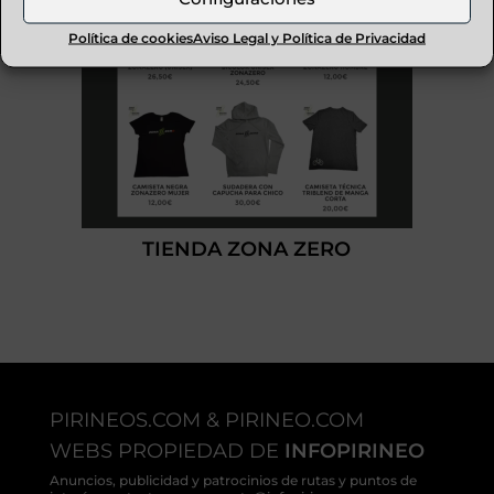
Política de cookies
Aviso Legal y Política de Privacidad
TIENDA ZONA ZERO
PIRINEOS.COM & PIRINEO.COM
WEBS PROPIEDAD DE
INFOPIRINEO
Anuncios, publicidad y patrocinios de rutas y puntos de