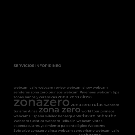
SERVICIOS INFOPIRINEO
webcam valle
webcam review
webcam show
webcam
senderos
zona zero pirineos
webcam Pyrenees
webcam tips
zonazero
zona zero ainsa
zonas baños y cerámicas
zonazero rutas
webcam
zona zero
turismo Ainsa
world tour pirineos
webcam sobrarbe
webcams España
wikiloc benasque
Webcam turística
webcam Tella-Sin
webcam vistas
espectaculares
yacimiento paleontológico
Webcams
Sobrarbe
zonazero ainsa
webcam senderismo
webcam valle