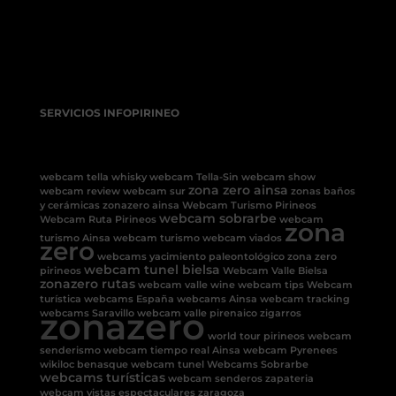
SERVICIOS INFOPIRINEO
webcam tella
whisky
webcam Tella-Sin
webcam show
zona zero ainsa
webcam review
webcam sur
zonas baños
y cerámicas
zonazero ainsa
Webcam Turismo Pirineos
webcam sobrarbe
Webcam Ruta Pirineos
webcam
zona
turismo Ainsa
webcam turismo
webcam viados
zero
webcams
yacimiento paleontológico
zona zero
webcam tunel bielsa
pirineos
Webcam Valle Bielsa
zonazero rutas
webcam valle
wine
webcam tips
Webcam
turística
webcams España
webcams Ainsa
webcam tracking
zonazero
webcams Saravillo
webcam valle pirenaico
zigarros
world tour pirineos
webcam
senderismo
webcam tiempo real Ainsa
webcam Pyrenees
wikiloc benasque
webcam tunel
Webcams Sobrarbe
webcams turísticas
webcam senderos
zapateria
webcam vistas espectaculares
zaragoza