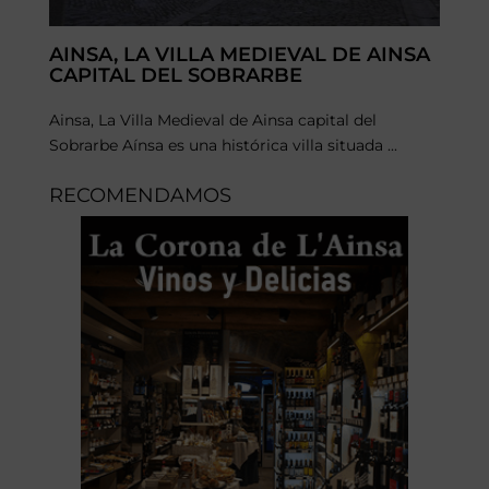
AINSA, LA VILLA MEDIEVAL DE AINSA
CAPITAL DEL SOBRARBE
Ainsa, La Villa Medieval de Ainsa capital del
Sobrarbe Aínsa es una histórica villa situada ...
RECOMENDAMOS