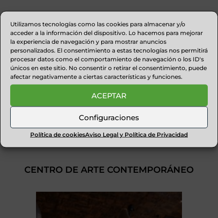
Utilizamos tecnologías como las cookies para almacenar y/o
acceder a la información del dispositivo. Lo hacemos para mejorar
la experiencia de navegación y para mostrar anuncios
personalizados. El consentimiento a estas tecnologías nos permitirá
procesar datos como el comportamiento de navegación o los ID's
únicos en este sitio. No consentir o retirar el consentimiento, puede
afectar negativamente a ciertas características y funciones.
ACEPTAR
Configuraciones
Política de cookies
Aviso Legal y Política de Privacidad
CENTRO DE ARTE CONTEMPORÁNEO