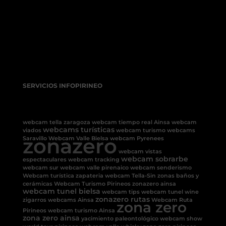
SERVICIOS INFOPIRINEO
webcam tella
zaragoza
webcam tiempo real Ainsa
webcam
webcams turísticas
viados
webcam turismo
webcams
zonazero
Saravillo
Webcam Valle Bielsa
webcam Pyrenees
webcam vistas
webcam sobrarbe
espectaculares
webcam tracking
webcam sur
webcam valle pirenaico
webcam senderismo
Webcam turística
zapateria
webcam Tella-Sin
zonas baños y
cerámicas
Webcam Turismo Pirineos
zonazero ainsa
webcam tunel bielsa
webcam tips
webcam tunel
wine
zonazero rutas
zigarros
webcams Ainsa
Webcam Ruta
zona zero
Pirineos
webcam turismo Ainsa
zona zero ainsa
yacimiento paleontológico
webcam show