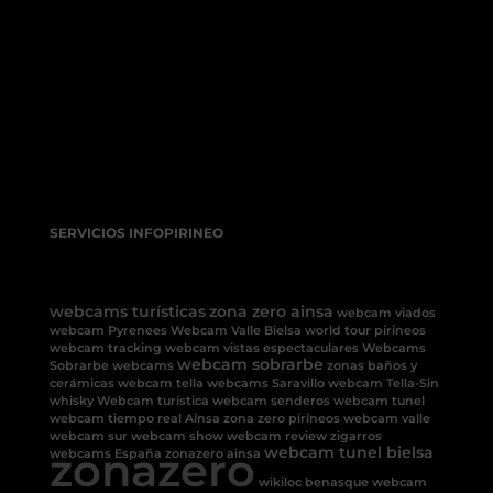
SERVICIOS INFOPIRINEO
webcams turísticas
zona zero ainsa
webcam viados
webcam Pyrenees
Webcam Valle Bielsa
world tour pirineos
webcam tracking
webcam vistas espectaculares
Webcams
webcam sobrarbe
Sobrarbe
webcams
zonas baños y
cerámicas
webcam tella
webcams Saravillo
webcam Tella-Sin
whisky
Webcam turística
webcam senderos
webcam tunel
webcam tiempo real Ainsa
zona zero pirineos
webcam valle
webcam sur
webcam show
webcam review
zigarros
zonazero
webcam tunel bielsa
webcams España
zonazero ainsa
wikiloc benasque
webcam