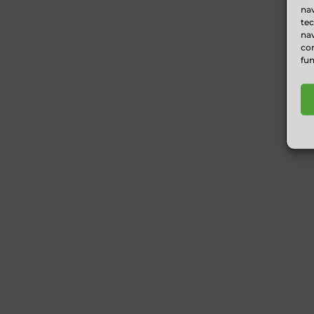
nav
te
nav
con
fun