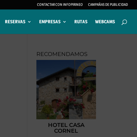
CONTACTAR CON INFOPIRINEO
CAMPAÑAS DE PUBLICIDAD
RESERVAS
EMPRESAS
RUTAS
WEBCAMS
RECOMENDAMOS
HOTEL CASA
CORNEL