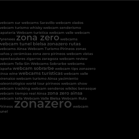
webcam sur
webcams Saravillo
webcam viados
webcam turismo
whisky
webcam senderismo
zapateria
Webcam turística
webcam valle
webcam
zona zero
Pyrenees
webcams
webcam tunel bielsa
zonazero rutas
webcams Ainsa
Webcam Turismo Pirineos
zonas
baños y cerámicas
zona zero pirineos
webcam vistas
espectaculares
zigarros
zaragoza
webcam review
webcam Tella-Sin
Webcams Sobrarbe
webcams
webcam sobrarbe
España
webcam tips
zonazero
webcams turísticas
ainsa
wine
webcam valle
pirenaico
webcam turismo Ainsa
yacimiento
paleontológico
world tour pirineos
webcam show
webcam tracking
webcam senderos
wikiloc benasque
zona zero ainsa
webcam tiempo real Ainsa
zonazero
webcam tella
Webcam Valle Bielsa
Webcam Ruta
Pirineos
webcam
tunel