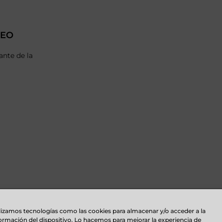
NEO
ante de la
lizamos tecnologías como las cookies para almacenar y/o acceder a la
ormación del dispositivo. Lo hacemos para mejorar la experiencia de